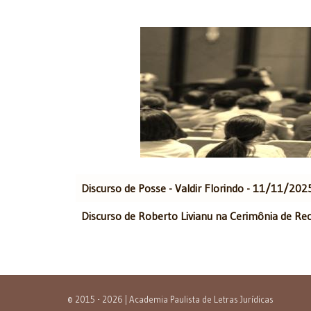
Artigos
Título
Autor
Discurso de Posse - Valdir Florindo - 11/11/202
Discurso de Roberto Livianu na Cerimônia de Re
© 2015 - 2026 | Academia Paulista de Letras Jurídicas