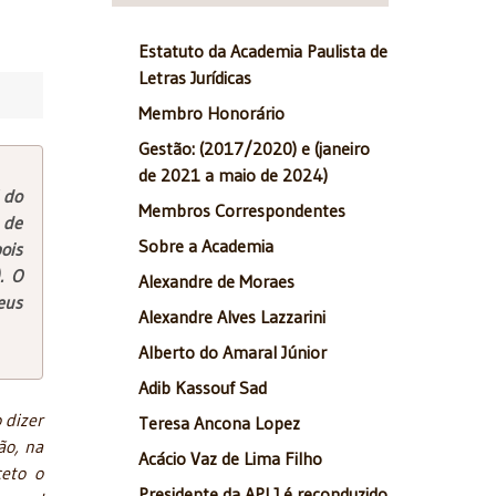
Estatuto da Academia Paulista de
Letras Jurídicas
Membro Honorário
Gestão: (2017/2020) e (janeiro
de 2021 a maio de 2024)
 do
Membros Correspondentes
 de
Sobre a Academia
ois
. O
Alexandre de Moraes
eus
Alexandre Alves Lazzarini
Alberto do Amaral Júnior
Adib Kassouf Sad
 dizer
Teresa Ancona Lopez
ão, na
Acácio Vaz de Lima Filho
ceto o
Presidente da APLJ é reconduzido