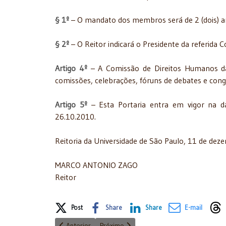
§ 1º
– O mandato dos membros será de 2 (dois) an
§ 2º
– O Reitor indicará o Presidente da referida
Artigo 4º
– A Comissão de Direitos Humanos da 
comissões, celebrações, fóruns de debates e cong
Artigo 5º
– Esta Portaria entra em vigor na da
26.10.2010.
Reitoria da Universidade de São Paulo, 11 de de
MARCO ANTONIO ZAGO
Reitor
Share on Social Media
Post
Share
Share
E-mail
Artigo anterior: Acadêmico Alexandre de Moraes é e
Próximo artigo: APLJ - prestigiou a com
Anterior
Próximo