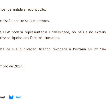
os, permitida a recondução.
 Comissão dentre seus membros.
USP poderá representar a Universidade, no país e no exteri
ressos ligados aos Direitos Humanos.
ta de sua publicação, ficando revogada a Portaria GR nº 48
zembro de 2014.
Post
Post
mpossado na Secretaria de Segurança - 21/12/2014
emoração do 39º aniversário da Academia Brasileira - 30/10/2014