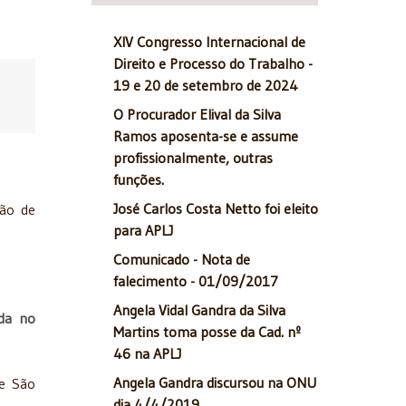
XIV Congresso Internacional de
Direito e Processo do Trabalho -
19 e 20 de setembro de 2024
O Procurador Elival da Silva
Ramos aposenta-se e assume
profissionalmente, outras
funções.
José Carlos Costa Netto foi eleito
são de
para APLJ
Comunicado - Nota de
falecimento - 01/09/2017
Angela Vidal Gandra da Silva
da no
Martins toma posse da Cad. nº
46 na APLJ
Angela Gandra discursou na ONU
de São
dia 4/4/2019