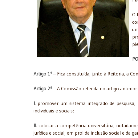
O 
co
um
pr
pl
PO
Artigo 1º
– Fica constituída, junto à Reitoria, a 
Artigo 2º
– A Comissão referida no artigo anterior 
I
. promover um sistema integrado de pesquisa, 
individuais e sociais;
II
. colocar a competência universitária, notadam
jurídica e social, em prol da inclusão social e da g