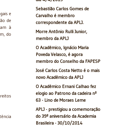
Sebastião Carlos Gomes de
gais e
Carvalho é membro
ção de
correspondente da APLJ.
sam à
Morre Antônio Rulli Junior,
im, do
membro da APLJ
O Acadêmico, Ignácio Maria
Poveda Velasco, é agora
membro do Conselho da FAPESP
José Carlos Costa Netto é o mais
novo Acadêmico da APLJ
O Acadêmico Ernani Calhao fez
elogio ao Patrono da cadeira nº
reitos
63 - Lino de Moraes Leme
APLJ - prestigiou a comemoração
do 39º aniversário da Academia
tência
Brasileira - 30/10/2014