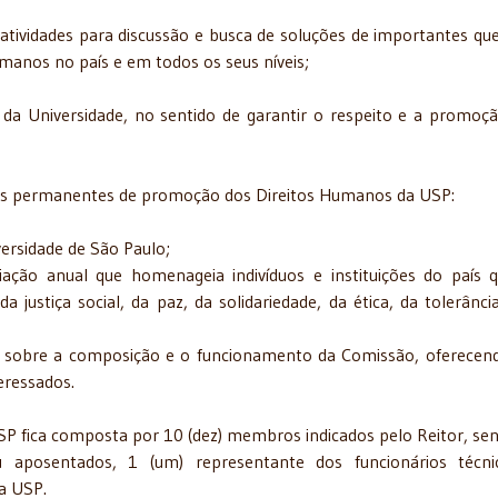
tividades para discussão e busca de soluções de importantes qu
manos no país e em todos os seus níveis;
s da Universidade, no sentido de garantir o respeito e a promoç
eios permanentes de promoção dos Direitos Humanos da USP:
versidade de São Paulo;
ção anual que homenageia indivíduos e instituições do país 
justiça social, da paz, da solidariedade, da ética, da tolerânci
s sobre a composição e o funcionamento da Comissão, oferece
eressados.
P fica composta por 10 (dez) membros indicados pelo Reitor, se
 aposentados, 1 (um) representante dos funcionários técni
da USP.