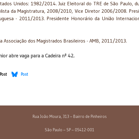
tados Unidos: 1982/2014. Juiz Eleitoral do TRE de São Paulo, d
aulista da Magistratura, 2008/2010, Vice Diretor 2006/2008. Pres
tuguesa - 2011/2013. Presidente Honorário da União Internacio
 da Associação dos Magistrados Brasileiros - AMB, 2011/2013.
ior abre vaga para a Cadeira nº 42.
Post
Post
a APLJ
ezek participara de Congresso Internacional - 4 a 7/12/2017
Rua João Moura, 313 – Bairro de Pinheiros
São Paulo – SP – 05412-001