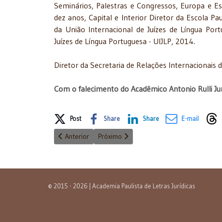
Seminários, Palestras e Congressos, Europa e Es
dez anos, Capital e Interior Diretor da Escola P
da União Internacional de Juízes de Língua Por
Juízes de Língua Portuguesa - UIJLP, 2014.
Diretor da Secretaria de Relações Internacionais
Com o falecimento do Acadêmico Antonio Rulli Jun
Share on Social Media
Post
Share
Share
E-mail
Artigo anterior: José Carlos Costa Netto foi eleito par
Próximo artigo: O Acadêmico Francisco R
Anterior
Próximo
© 2015 - 2026 | Academia Paulista de Letras Jurídicas