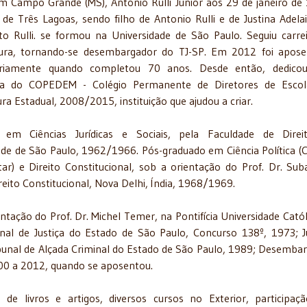
m Campo Grande (MS), Antônio Rulli Junior aos 29 de janeiro de
 de Três Lagoas, sendo filho de Antonio Rulli e de Justina Adela
o Rulli. se formou na Universidade de São Paulo. Seguiu carre
tura, tornando-se desembargador do TJ-SP. Em 2012 foi apos
riamente quando completou 70 anos. Desde então, dedicou
cia do COPEDEM - Colégio Permanente de Diretores de Escol
ra Estadual, 2008/2015, instituição que ajudou a criar.
 em Ciências Jurídicas e Sociais, pela Faculdade de Direi
ade de São Paulo, 1962/1966. Pós-graduado em Ciência Política (C
ar) e Direito Constitucional, sob a orientação do Prof. Dr. Sub
reito Constitucional, Nova Delhi, Índia, 1968/1969.
tação do Prof. Dr. Michel Temer, na Pontifícia Universidade Catól
nal de Justiça do Estado de São Paulo, Concurso 138º, 1973; J
Tribunal de Alçada Criminal do Estado de São Paulo, 1989; Desemba
000 a 2012, quando se aposentou.
o de livros e artigos, diversos cursos no Exterior, participa