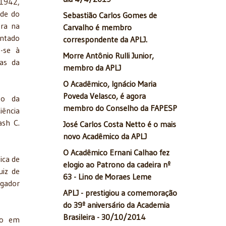
 1942,
ide do
Sebastião Carlos Gomes de
ira na
Carvalho é membro
entado
correspondente da APLJ.
-se à
Morre Antônio Rulli Junior,
as da
membro da APLJ
O Acadêmico, Ignácio Maria
Poveda Velasco, é agora
to da
membro do Conselho da FAPESP
iência
ash C.
José Carlos Costa Netto é o mais
novo Acadêmico da APLJ
O Acadêmico Ernani Calhao fez
ica de
elogio ao Patrono da cadeira nº
uiz de
63 - Lino de Moraes Leme
rgador
APLJ - prestigiou a comemoração
do 39º aniversário da Academia
Brasileira - 30/10/2014
ção em