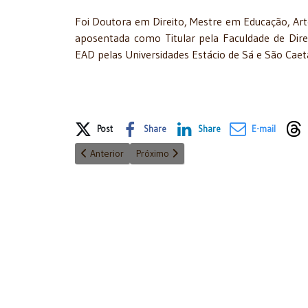
Foi Doutora em Direito, Mestre em Educação, Artes
aposentada como Titular pela Faculdade de Dire
EAD pelas Universidades Estácio de Sá e São Caet
Share on Social Media
Post
Share
Share
E-mail
Artigo anterior: Drª Angela V. Gandra da S. Martins foi
Próximo artigo: Diretoria da Academia Pa
Anterior
Próximo