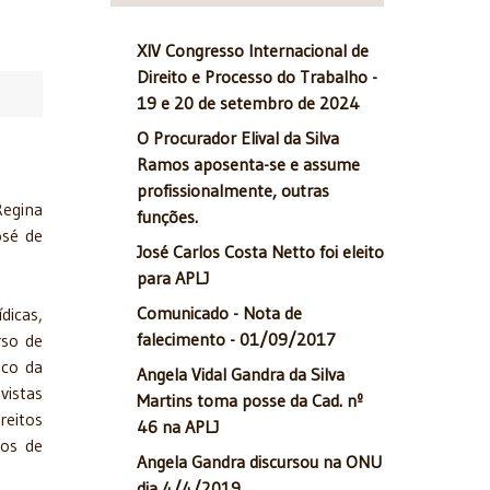
XIV Congresso Internacional de
Direito e Processo do Trabalho -
19 e 20 de setembro de 2024
O Procurador Elival da Silva
Ramos aposenta-se e assume
profissionalmente, outras
Regina
funções.
osé de
José Carlos Costa Netto foi eleito
para APLJ
Comunicado - Nota de
dicas,
falecimento - 01/09/2017
rso de
ico da
Angela Vidal Gandra da Silva
vistas
Martins toma posse da Cad. nº
reitos
46 na APLJ
os de
Angela Gandra discursou na ONU
dia 4/4/2019