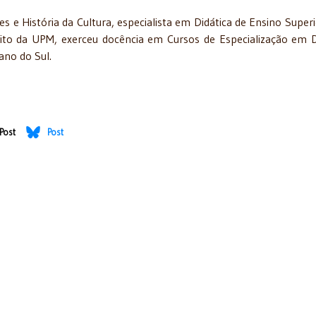
 e História da Cultura, especialista em Didática de Ensino Superio
ito da UPM, exerceu docência em Cursos de Especialização em D
ano do Sul.
Post
Post
 Eleita para APLJ - 7/11/2017
ulista de Letras Jurídicas - 02/08/2017