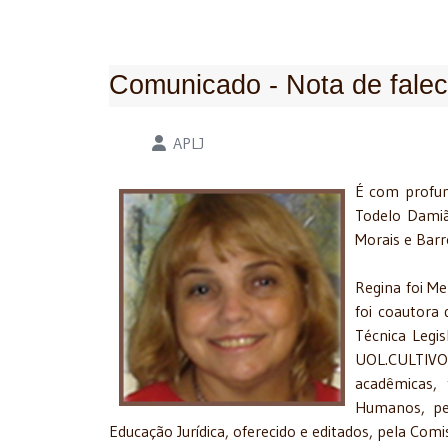
Comunicado - Nota de falec
Detalhes
APLJ
É com profun
Todelo Damiã
Morais e Barr
Regina foi Me
foi coautora 
Técnica Legisl
UOL.CULTIVOX
acadêmicas, 
Humanos, pe
Educação Jurídica, oferecido e editados, pela Com