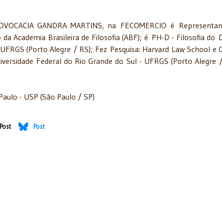
io ADVOCACIA GANDRA MARTINS, na FECOMERCIO é Representan
a Academia Brasileira de Filosofia (ABF); é PH-D - Filosofia do D
 UFRGS (Porto Alegre / RS); Fez Pesquisa: Harvard Law School e 
Universidade Federal do Rio Grande do Sul - UFRGS (Porto Alegre 
Paulo - USP (São Paulo / SP)
Post
Post
io Paul Donavan Kigar 2017
alecimento - 01/09/2017