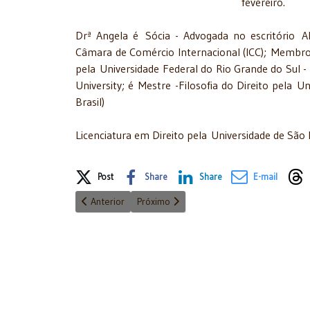
fevereiro.
Drª Angela é Sócia - Advogada no escritór
Câmara de Comércio Internacional (ICC); Membro d
pela Universidade Federal do Rio Grande do Sul -
University; é Mestre -Filosofia do Direito pela 
Brasil)
Licenciatura em Direito pela Universidade de São 
Share on Social Media
Post
Share
Share
E-mail
Artigo anterior: Convite: Ives Gandra receberá o Prêm
Próximo artigo: Comunicado - Nota de f
Anterior
Próximo