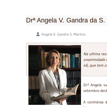
Drª Angela V. Gandra da S. 
Detalhes
Angela V. Gandra S. Martins
Na ultima reun
unanimidade D
46, que tem c
Drª Angela su
setembro dest
A cerimônia 