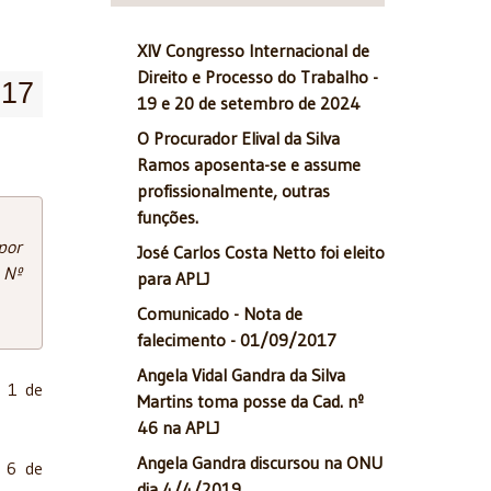
XIV Congresso Internacional de
Direito e Processo do Trabalho -
017
19 e 20 de setembro de 2024
O Procurador Elival da Silva
Ramos aposenta-se e assume
profissionalmente, outras
funções.
por
José Carlos Costa Netto foi eleito
 Nº
para APLJ
Comunicado - Nota de
falecimento - 01/09/2017
Angela Vidal Gandra da Silva
a 1 de
Martins toma posse da Cad. nº
46 na APLJ
Angela Gandra discursou na ONU
a 6 de
dia 4/4/2019