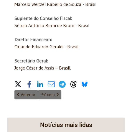
Marcelo Weitzel Rabello de Souza - Brasil
Suplente do Conselho Fiscal:
Sérgio Antônio Berni de Brum - Brasil
Diretor Financeiro:
Orlando Eduardo Geraldi - Brasil.
Secretário Geral:
Jorge César de Assis – Brasil.
Share on Social Media
Artigo anterior: A Acadêmica Angela Gandra participou do 8.º Co
Próximo artigo: Seminário 06 de abril: A jurisdição 
Anterior
Próximo
Notícias mais lidas