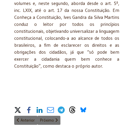
volumes e, neste segundo, aborda desde o art. 5º,
inc. LXIX, até o art. 17 da nossa Constituição. Em
Conheça a Constituição, Ives Gandra da Silva Martins
conduz o leitor por todos os princípios
constitucionais, objetivando universalizar a linguagem
constitucional, colocando-a ao alcance de todos os
brasileiros, a fim de esclarecer os direitos e as
obrigações dos cidadãos, já que “só pode bem
exercer a cidadania quem bem conhece a
Constituição”, como destaca o próprio autor.
Share on Social Media
Artigo anterior: Governança fiscal e sustentabilidade financeira
Próximo artigo: Raízes Judaicas do Direito
Anterior
Próximo