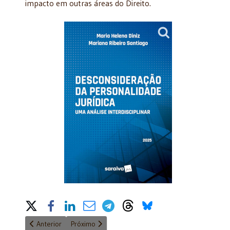
impacto em outras áreas do Direito.
Share on Social Media
Artigo anterior: Direito Administrativo, 38ª edição
Próximo artigo: O conteúdo jurídico da juridicidade 
Anterior
Próximo