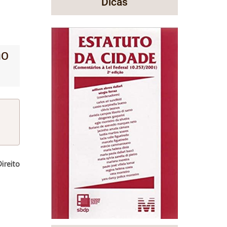
Dicas
no
ireito