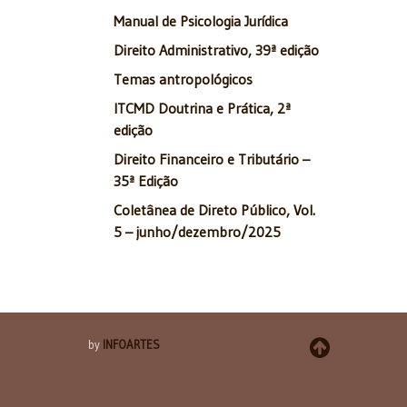
Manual de Psicologia Jurídica
Direito Administrativo, 39ª edição
Temas antropológicos
ITCMD Doutrina e Prática, 2ª
edição
Direito Financeiro e Tributário –
35ª Edição
Coletânea de Direto Público, Vol.
to de Toledo
5 – junho/dezembro/2025
by
INFOARTES