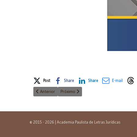
Share on Social Media
Post
Share
Share
E-mail
Artigo anterior: Manual de Direito Administrativo
Próximo artigo: Execução trabalhista na p
Anterior
Próximo
© 2015 - 2026 | Academia Paulista de Letras Jurídicas