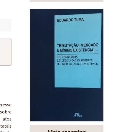
eresse
 sobre
, atos
tatais