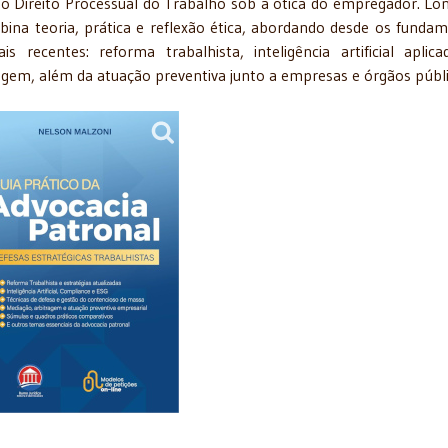
a do Direito Processual do Trabalho sob a ótica do empregador. Lo
ina teoria, prática e reflexão ética, abordando desde os funda
s recentes: reforma trabalhista, inteligência artificial aplic
agem, além da atuação preventiva junto a empresas e órgãos públ