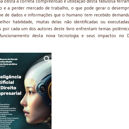
a obsta a correta compreensão e utilização desta fabulosa ferra
 e a perder mercado de trabalho, o que pode gerar o desemp
olume de dados e informações que o humano tem recebido deman
hor habilidade, muitas delas não identificadas ou executada
rados por cada um dos autores deste livro enfrentam temas polêmi
uncionamento desta nova tecnologia e seus impactos no Di