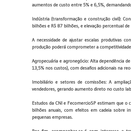
aumentos de custo entre 5% e 6,5%, demandando 
Indústria (transformação e construção civil): 
bilhões e R$ 87 bilhões, e elevação percentual de
A necessidade de ajustar escalas produtivas c
produção poderá comprometer a competitividade
Agropecuária e agronegócio: Alta dependência de 
13,5% nos custos), com desafios adicionais na re
Imobiliário e setores de comissões: A amplia
vendedores, gerando aumento direto no custo labo
Estudos da CNI e FecomercioSP estimam que o cu
bilhões anuais, com efeitos em cadeia sobre i
pequenas empresas.
Por fim, acompanhar-se-á com interesse a tr