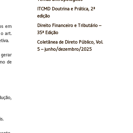
ITCMD Doutrina e Prática, 2ª
edição
Direito Financeiro e Tributário –
tos em
35ª Edição
o art.
tiva.
Coletânea de Direto Público, Vol.
5 – junho/dezembro/2025
 gerar
smo de
dução,
s.
mento,