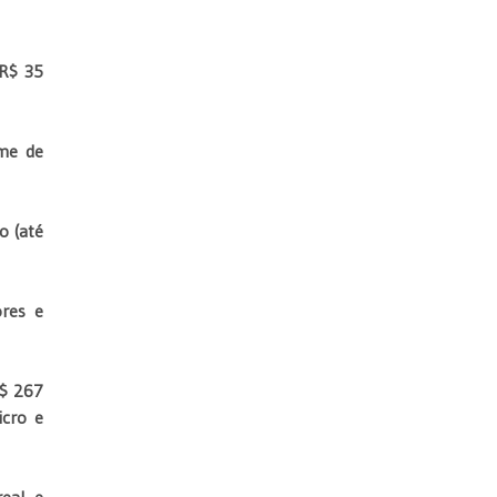
 R$ 35
ume de
o (até
ores e
R$ 267
icro e
real e