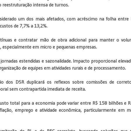
reestruturação intensa de turnos.
Considerado um dos mais afetados, com acréscimo na folha entre
 custos de 7,7% a 13,2%.
ontínuas e contratar mão de obra adicional para manter o vol
, especialmente em micro e pequenas empresas.
jornadas estendidas e sazonalidade. Impacto proporcional elevad
organização de equipes em atividades rurais e de processamento.
ção dos DSR duplicará os reflexos sobre comissões de corret
ral sem contrapartida imediata de receita.
sto total para a economia pode variar entre R$ 158 bilhões e 
nflação, emprego e atividade econômica, particularmente em m
amitação do PL e da PEC correlata, buscando soluções que 