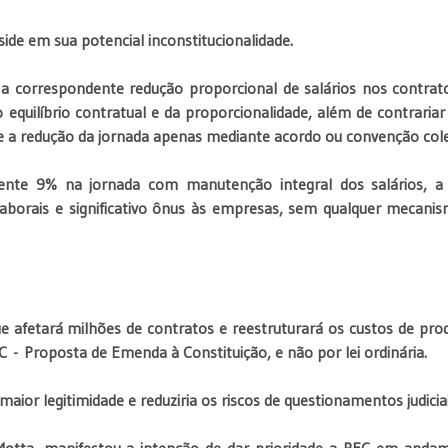
side em sua potencial inconstitucionalidade.
 a correspondente redução proporcional de salários nos contra
 do equilíbrio contratual e da proporcionalidade, além de contrariar 
mite a redução da jornada apenas mediante acordo ou convenção cole
nte 9% na jornada com manutenção integral dos salários, a
 laborais e significativo ônus às empresas, sem qualquer mecani
ue afetará milhões de contratos e reestruturará os custos de pro
C - Proposta de Emenda à Constituição, e não por lei ordinária.
maior legitimidade e reduziria os riscos de questionamentos judiciai
otta, manifestou a intenção de dar prioridade a PEC em anda