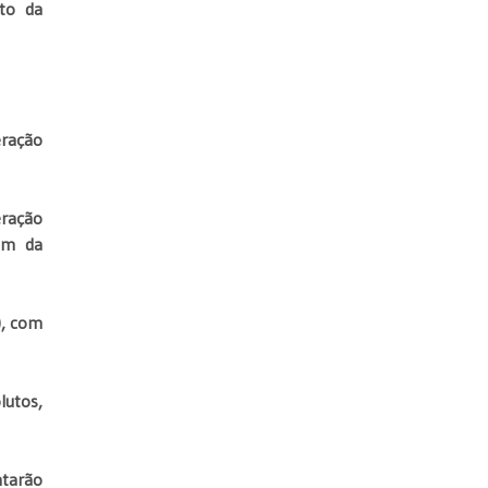
to da
eração
ração
lém da
), com
lutos,
ntarão