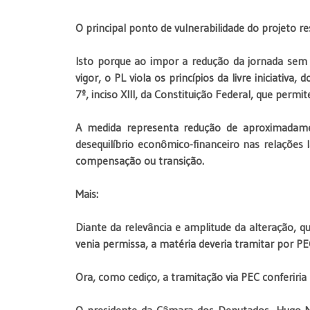
O principal ponto de vulnerabilidade do projeto re
Isto porque ao impor a redução da jornada sem
vigor, o PL viola os princípios da livre iniciativa,
7º, inciso XIII, da Constituição Federal, que per
A medida representa redução de aproximadame
desequilíbrio econômico-financeiro nas relações
compensação ou transição.
Mais:
Diante da relevância e amplitude da alteração, q
venia permissa, a matéria deveria tramitar por PE
Ora, como cediço, a tramitação via PEC conferiria 
O presidente da Câmara dos Deputados, Hugo M