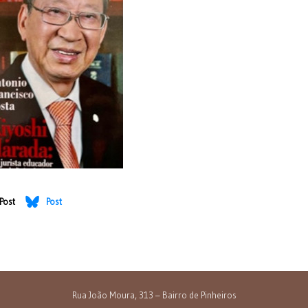
Post
Post
olume único
8ª edição
Rua João Moura, 313 – Bairro de Pinheiros