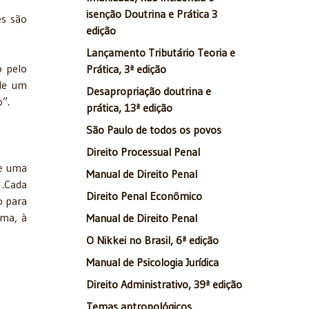
isenção Doutrina e Prática 3
es são
edição
Lançamento Tributário Teoria e
o pelo
Prática, 3ª edição
 de um
Desapropriação doutrina e
”.
prática, 13ª edição
São Paulo de todos os povos
Direito Processual Penal
de uma
Manual de Direito Penal
e
.
Cada
Direito Penal Econômico
o para
ema, à
Manual de Direito Penal
O Nikkei no Brasil, 6ª edição
Manual de Psicologia Jurídica
Direito Administrativo, 39ª edição
Temas antropológicos