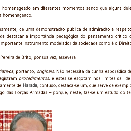
elo homenageado em diferentes momentos sendo que alguns del
sta homenageado.
plesmente, de uma demonstração pública de admiração e respeit
 de destacar a importância pedagógica do pensamento crítico
o importante instrumento modelador da sociedade como é o Direito
Pereira de Brito, por sua vez, assevera:
riativos,
portanto,
originais.
Não necessita da cunha esporádica 
registram
procedimentos,
e estes se esgotam nos limites da lid
nsamente de
Harada
, contudo, destaca-se um, que serve de exempl
rego das Forças Armadas – porque, neste, faz-se um estudo do t