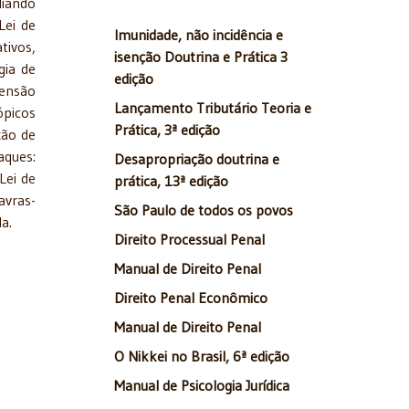
liando
Lei de
Imunidade, não incidência e
tivos,
isenção Doutrina e Prática 3
gia de
edição
eensão
Lançamento Tributário Teoria e
ópicos
Prática, 3ª edição
ção de
aques:
Desapropriação doutrina e
Lei de
prática, 13ª edição
avras-
São Paulo de todos os povos
a.
Direito Processual Penal
Manual de Direito Penal
Direito Penal Econômico
Manual de Direito Penal
O Nikkei no Brasil, 6ª edição
Manual de Psicologia Jurídica