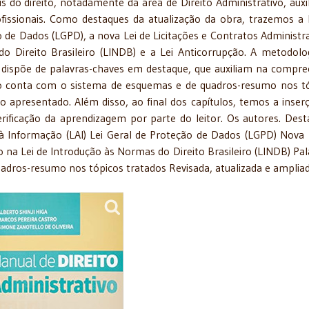
is do direito, notadamente da área de Direito Administrativo, auxi
issionais. Como destaques da atualização da obra, trazemos a 
o de Dados (LGPD), a nova Lei de Licitações e Contratos Administra
o Direito Brasileiro (LINDB) e a Lei Anticorrupção. A metodolo
, dispõe de palavras-chaves em destaque, que auxiliam na compr
vro conta com o sistema de esquemas e de quadros-resumo nos t
 apresentado. Além disso, ao final dos capítulos, temos a inser
rificação da aprendizagem por parte do leitor. Os autores. Dest
 à Informação (LAI) Lei Geral de Proteção de Dados (LGPD) Nova 
o na Lei de Introdução às Normas do Direito Brasileiro (LINDB) Pal
dros-resumo nos tópicos tratados Revisada, atualizada e ampliad