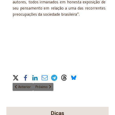
autores, todos irmanados em honesta exposição de
seu pensamento em relação a uma das recorrentes
preocupações da sociedade brasileira”.
Share on Social Media
Artigo anterior: Teoria da norma tributária
Próximo artigo: O mundo do senhor dos anéis
Anterior
Próximo
Dicas