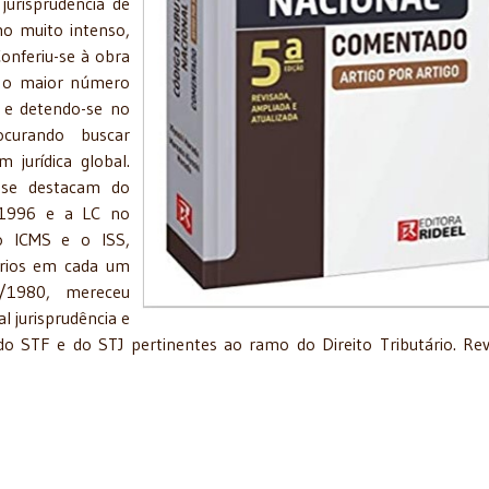
jurisprudência de
mo muito intenso,
Conferiu-se à obra
o o maior número
o e detendo-se no
ocurando buscar
jurídica global.
e se destacam do
/1996 e a LC no
o ICMS e o ISS,
rios em cada um
0/1980, mereceu
al jurisprudência e
 STF e do STJ pertinentes ao ramo do Direito Tributário. Rev