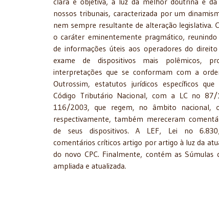
clara e objetiva, à luz da melhor doutrina e da 
nossos tribunais, caracterizada por um dinamis
nem sempre resultante de alteração legislativa. 
o caráter eminentemente pragmático, reunind
de informações úteis aos operadores do direit
exame de dispositivos mais polêmicos, pr
interpretações que se conformam com a ordem 
Outrossim, estatutos jurídicos específicos qu
Código Tributário Nacional, com a LC no 87
116/2003, que regem, no âmbito nacional, 
respectivamente, também mereceram comentá
de seus dispositivos. A LEF, Lei no 6.83
comentários críticos artigo por artigo à luz da atu
do novo CPC. Finalmente, contém as Súmulas do
ampliada e atualizada.