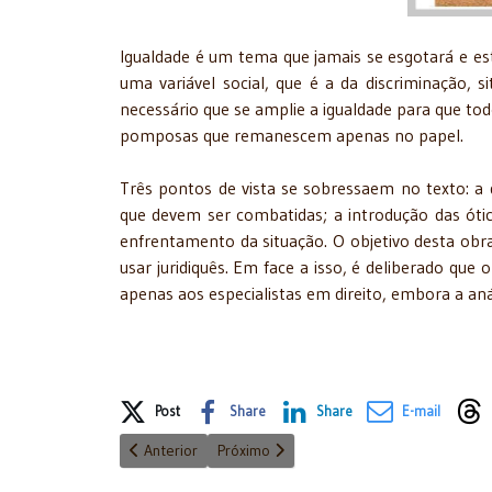
Igualdade é um tema que jamais se esgotará e est
uma variável social, que é a da discriminação, 
necessário que se amplie a igualdade para que tod
pomposas que remanescem apenas no papel.
Três pontos de vista se sobressaem no texto: a d
que devem ser combatidas; a introdução das óti
enfrentamento da situação. O objetivo desta obra f
usar juridiquês. Em face a isso, é deliberado que 
apenas aos especialistas em direito, embora a anál
Share on Social Media
Post
Share
Share
E-mail
Artigo anterior: Planejamento Orçamentário da Adminis
Próximo artigo: Uma breve introdução ao 
Anterior
Próximo