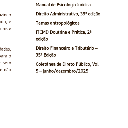
Manual de Psicologia Jurídica
Direito Administrativo, 39ª edição
uzindo
ido, é
Temas antropológicos
mais e
ITCMD Doutrina e Prática, 2ª
edição
Direito Financeiro e Tributário –
dades,
35ª Edição
para o
 e sem
Coletânea de Direto Público, Vol.
 e não
5 – junho/dezembro/2025