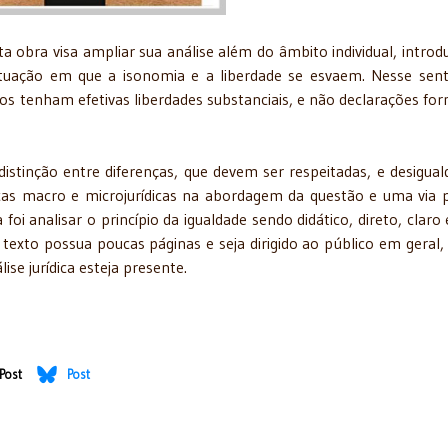
a obra visa ampliar sua análise além do âmbito individual, introd
situação em que a isonomia e a liberdade se esvaem. Nesse sent
os tenham efetivas liberdades substanciais, e não declarações for
istinção entre diferenças, que devem ser respeitadas, e desigual
cas macro e microjurídicas na abordagem da questão e uma via 
oi analisar o princípio da igualdade sendo didático, direto, claro
o texto possua poucas páginas e seja dirigido ao público em geral,
ise jurídica esteja presente.
Post
Post
tração Pública no Brasil
direito