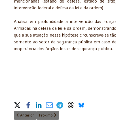
mencionadas (estado de defesa, estado de sítio,
intervenção federal e defesa da lei e da ordem).
Analisa em profundidade a intervenção das Forças
Armadas na defesa da lei e da ordem, demonstrando
que a sua atuação nessa hipótese circunscreve-se tão
somente ao setor de segurança pública em caso de
inoperância dos órgãos locais de segurança pública.
Share on Social Media
Artigo anterior: Título: Literatura, direito e Fraternidade
Próximo artigo: Título: Direito Financeiro e Tribu
Anterior
Próximo