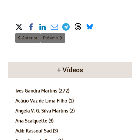
Share on Social Media
Artigo anterior: Anatomia do Poder - 30/11/2014
Próximo artigo: Anatomia do Poder - 28/12/2014
Anterior
Próximo
+ Vídeos
Ives Gandra Martins (272)
Acácio Vaz de Lima Filho (1)
Angela V. G. Silva Martins (2)
Ana Scalquette (3)
Adib Kassouf Sad (3)