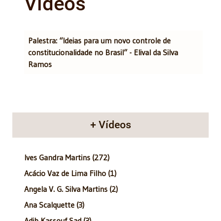
Vídeos
Artigos
Título
Palestra: “Ideias para um novo controle de
constitucionalidade no Brasil” - Elival da Silva
Ramos
+ Vídeos
Ives Gandra Martins (272)
Acácio Vaz de Lima Filho (1)
Angela V. G. Silva Martins (2)
Ana Scalquette (3)
Adib Kassouf Sad (3)