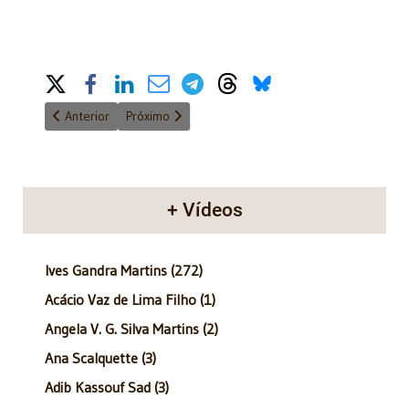
Share on Social Media
Artigo anterior: Anatomia do Poder
Próximo artigo: Anatomia do Poder - 02/12/2012
Anterior
Próximo
+ Vídeos
Ives Gandra Martins (272)
Acácio Vaz de Lima Filho (1)
Angela V. G. Silva Martins (2)
Ana Scalquette (3)
Adib Kassouf Sad (3)