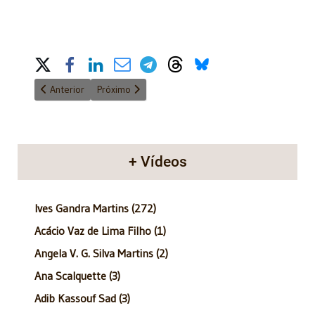
Share on Social Media
Artigo anterior: Anatomia do Poder - 17/12/2017
Próximo artigo: Anatomia do Poder - 03/12/2017
Anterior
Próximo
+ Vídeos
Ives Gandra Martins (272)
Acácio Vaz de Lima Filho (1)
Angela V. G. Silva Martins (2)
Ana Scalquette (3)
Adib Kassouf Sad (3)