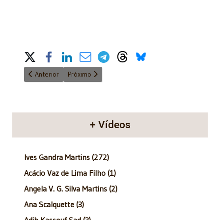
Share on Social Media
Artigo anterior: Anatomia do Poder - 12/03/2017
Próximo artigo: Anatomia do Poder - 26/03/2017
Anterior
Próximo
+ Vídeos
Ives Gandra Martins (272)
Acácio Vaz de Lima Filho (1)
Angela V. G. Silva Martins (2)
Ana Scalquette (3)
Adib Kassouf Sad (3)