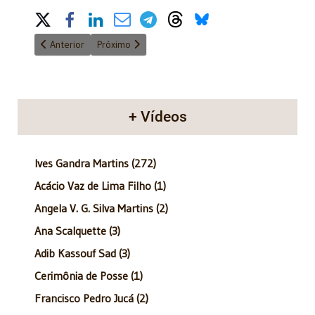
Share on Social Media
Artigo anterior: Anatomia do Poder - 4/11/2012
Próximo artigo: Anatomia do Poder
Anterior
Próximo
+ Vídeos
Ives Gandra Martins (272)
Acácio Vaz de Lima Filho (1)
Angela V. G. Silva Martins (2)
Ana Scalquette (3)
Adib Kassouf Sad (3)
Cerimônia de Posse (1)
Francisco Pedro Jucá (2)