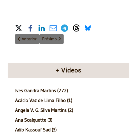
Share on Social Media
Artigo anterior: Anatomia do poder - 30/07/2017
Próximo artigo: Anatomia do Poder - 27/08/2017
Anterior
Próximo
+ Vídeos
Ives Gandra Martins (272)
Acácio Vaz de Lima Filho (1)
Angela V. G. Silva Martins (2)
Ana Scalquette (3)
Adib Kassouf Sad (3)