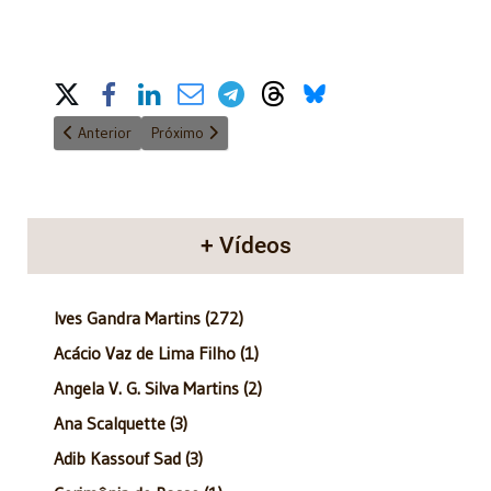
Share on Social Media
Artigo anterior: Anatomia do Poder - 28/12/2014
Próximo artigo: Anatomia do Poder - 14/12/2014
Anterior
Próximo
+ Vídeos
Ives Gandra Martins (272)
Acácio Vaz de Lima Filho (1)
Angela V. G. Silva Martins (2)
Ana Scalquette (3)
Adib Kassouf Sad (3)