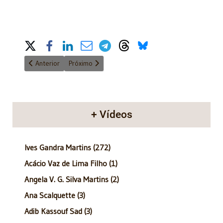
Share on Social Media
Artigo anterior: Anatomia do Poder - 20/01/2013
Próximo artigo: Anatomia do Poder - 03/02/2013
Anterior
Próximo
+ Vídeos
Ives Gandra Martins (272)
Acácio Vaz de Lima Filho (1)
Angela V. G. Silva Martins (2)
Ana Scalquette (3)
Adib Kassouf Sad (3)