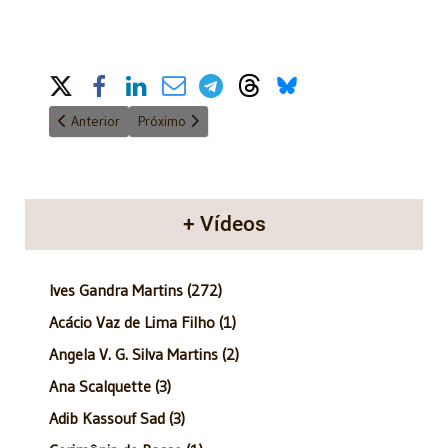
Share on Social Media
Artigo anterior: Anatomia do Poder - 18/03/2012
Próximo artigo: anatomia do poder - 25/03/2012
Anterior
Próximo
+ Vídeos
Ives Gandra Martins (272)
Acácio Vaz de Lima Filho (1)
Angela V. G. Silva Martins (2)
Ana Scalquette (3)
Adib Kassouf Sad (3)