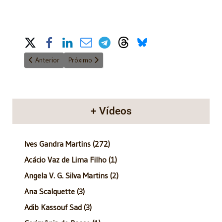
Share on Social Media
Artigo anterior: Anatomia do Poder - 18/05/2014
Próximo artigo: Anatomia do Poder - 29/06/2014
Anterior
Próximo
+ Vídeos
Ives Gandra Martins (272)
Acácio Vaz de Lima Filho (1)
Angela V. G. Silva Martins (2)
Ana Scalquette (3)
Adib Kassouf Sad (3)