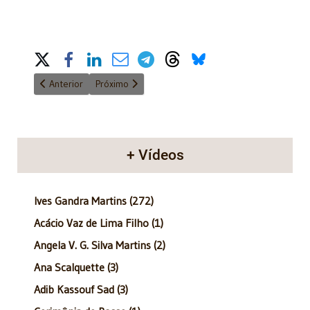
Share on Social Media
Artigo anterior: Anatomia do Poder - 03/05/2015
Próximo artigo: Anatomia do Poder - 17/05/2015
Anterior
Próximo
+ Vídeos
Ives Gandra Martins (272)
Acácio Vaz de Lima Filho (1)
Angela V. G. Silva Martins (2)
Ana Scalquette (3)
Adib Kassouf Sad (3)