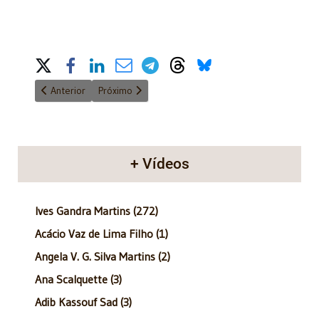
Share on Social Media
Artigo anterior: Anatomia do poder - 27/11/2016
Próximo artigo: Anatomia do Poder - 07/08/2016
Anterior
Próximo
+ Vídeos
Ives Gandra Martins (272)
Acácio Vaz de Lima Filho (1)
Angela V. G. Silva Martins (2)
Ana Scalquette (3)
Adib Kassouf Sad (3)