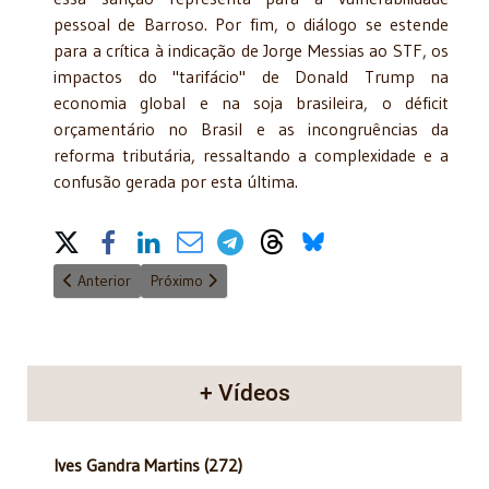
pessoal de Barroso. Por fim, o diálogo se estende
para a crítica à indicação de Jorge Messias ao STF, os
impactos do "tarifácio" de Donald Trump na
economia global e na soja brasileira, o déficit
orçamentário no Brasil e as incongruências da
reforma tributária, ressaltando a complexidade e a
confusão gerada por esta última.
Share on Social Media
Artigo anterior: Reforma Tributária: Exame de alguns aspectos
Próximo artigo: DR KIYOSHI HARADA COMENTA J
Anterior
Próximo
+ Vídeos
Ives Gandra Martins (272)