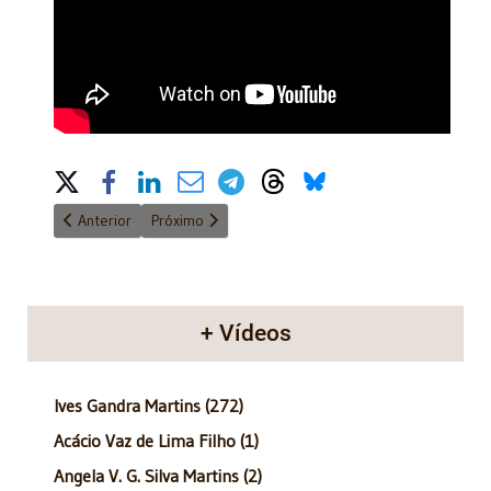
Share on Social Media
Artigo anterior: IPTU e o lançamento sobre garagens
Próximo artigo: Jurista Kiyoshi Harada aponta poss
Anterior
Próximo
+ Vídeos
Ives Gandra Martins (272)
Acácio Vaz de Lima Filho (1)
Angela V. G. Silva Martins (2)