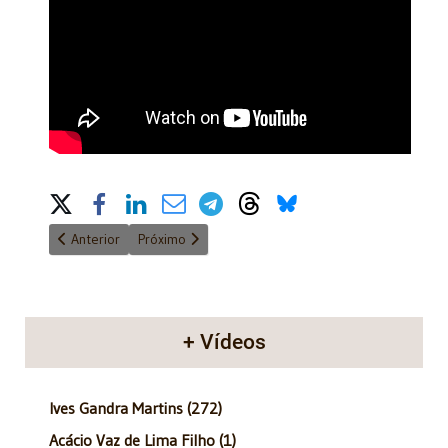
Share on Social Media
Artigo anterior: VT REAJUST DO ITBI NA TABELA
Próximo artigo: Questão de Justiça PGM 015 15 12
Anterior
Próximo
+ Vídeos
Ives Gandra Martins (272)
Acácio Vaz de Lima Filho (1)