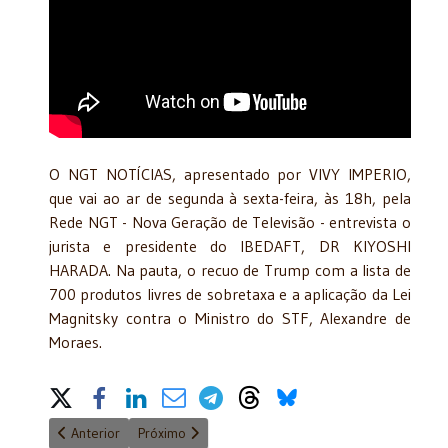
O NGT NOTÍCIAS, apresentado por VIVY IMPERIO,
que vai ao ar de segunda à sexta-feira, às 18h, pela
Rede NGT - Nova Geração de Televisão - entrevista o
jurista e presidente do IBEDAFT, DR KIYOSHI
HARADA. Na pauta, o recuo de Trump com a lista de
700 produtos livres de sobretaxa e a aplicação da Lei
Magnitsky contra o Ministro do STF, Alexandre de
Moraes.
Share on Social Media
Artigo anterior: Jurista Kiyoshi Harada aponta possíveis soluçõe
Próximo artigo: Últimas atualizações do jurista Kiy
Anterior
Próximo