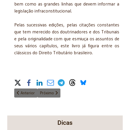
bem como as grandes linhas que devem informar a
legislação infraconstitucional.
Pelas sucessivas edições, pelas citações constantes
que tem merecido dos doutrinadores e dos Tribunais
e pela originalidade com que esmiuça os assuntos de
seus vários capítulos, este livro já figura entre os
clássicos do Direito Tributário brasileiro.
Share on Social Media
Artigo anterior: Título: Estudos de Dir. Processual e Tributári
Próximo artigo: Título: Aspectos tributários da Lei 
Anterior
Próximo
Dicas