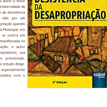
 autor o título
 Universidade de
 de desistência
r sido por ele
opriação quando
ca Municipal, em
e se centra em
, manifestada no
iação, o autor
opriatório, sua
s processuais.
 estudo dirige-
, especialmente
volvidos com o