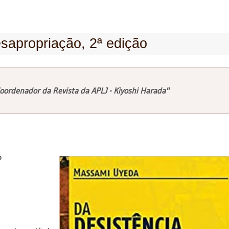
esapropriação, 2ª edição
oordenador da Revista da APLJ - Kiyoshi Harada"
o