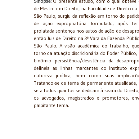
Sinópse:
O presente estudo, com o qual obteve o
de Mestre em Direito, na Faculdade de Direito da
São Paulo, surgiu da reflexão em torno do pedido
de ação expropriatória formulado, após te
prolatada sentença nos autos de ação de desapr
então Juiz de Direito na 3ª Vara da Fazenda Públi
São Paulo. A visão acadêmica do trabalho, qu
torno da atuação discricionária do Poder Público
binômio persistência/desistência da desapropr
delineia as linhas marcantes do instituto expr
natureza jurídica, bem como suas implicaçõe
Tratando-se de tema de permanente atualidade, o
se a todos quantos se dedicam à seara do Direito
os advogados, magistrados e promotores, en
palpitante tema.