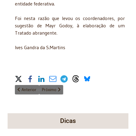
entidade federativa.
Foi nesta razão que levou os coordenadores, por
sugestão de Mayr Godoy, à elaboração de um
Tratado abrangente.
Ives Gandra da S.Martins
Share on Social Media
Artigo anterior: Título: O Regulamento no Direito Tributário Brasi
Próximo artigo: Título: Orçamentos Públicos e Direi
Anterior
Próximo
Dicas