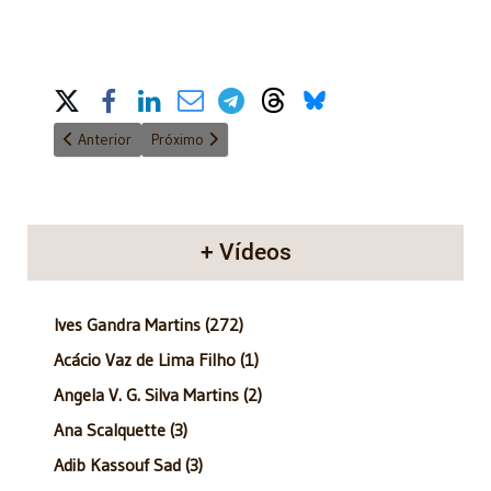
Share on Social Media
Artigo anterior: Anatomia do Poder - 17/02/2013
Próximo artigo: Anatomia do Poder - 4/11/2012
Anterior
Próximo
+ Vídeos
Ives Gandra Martins (272)
Acácio Vaz de Lima Filho (1)
Angela V. G. Silva Martins (2)
Ana Scalquette (3)
Adib Kassouf Sad (3)