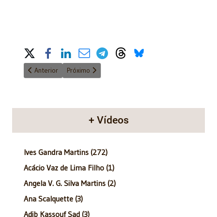
Share on Social Media
Artigo anterior: Anatomia do Poder - 27/01/2013
Próximo artigo: Anatomia do Poder - 09/12/2012
Anterior
Próximo
+ Vídeos
Ives Gandra Martins (272)
Acácio Vaz de Lima Filho (1)
Angela V. G. Silva Martins (2)
Ana Scalquette (3)
Adib Kassouf Sad (3)