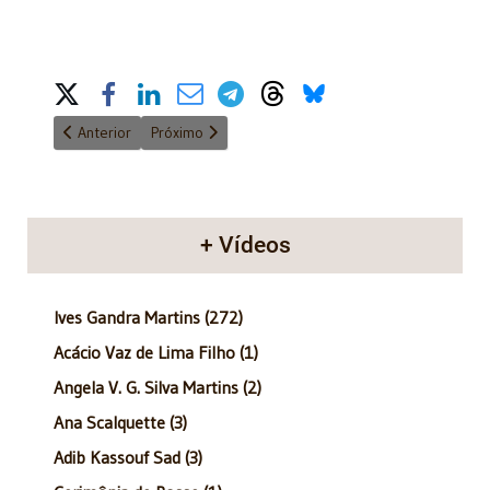
Share on Social Media
Artigo anterior: Anatomia do Poder - 30/09/2012
Próximo artigo: anatomia do poder - 08/07/2012
Anterior
Próximo
+ Vídeos
Ives Gandra Martins (272)
Acácio Vaz de Lima Filho (1)
Angela V. G. Silva Martins (2)
Ana Scalquette (3)
Adib Kassouf Sad (3)