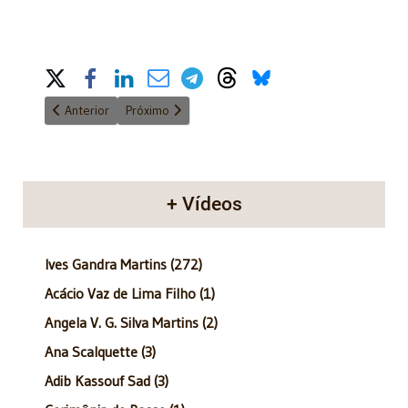
Share on Social Media
Artigo anterior: anatomia do poder - 15/07/2012
Próximo artigo: anatomia do poder - 10/06/2012
Anterior
Próximo
+ Vídeos
Ives Gandra Martins (272)
Acácio Vaz de Lima Filho (1)
Angela V. G. Silva Martins (2)
Ana Scalquette (3)
Adib Kassouf Sad (3)