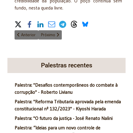
credibilidade da população. O poço continua sem
fundo, nesta queda livre.
Share on Social Media
Artigo anterior: O conceito de família deve abranger... - 26/12/
Próximo artigo: Convite: Homenagem ao Desembar
Anterior
Próximo
Palestras recentes
Palestra: "Desafios contemporâneos do combate à
corrupção" - Roberto Livianu
Palestra: "Reforma Tributaria aprovada pela emenda
constitucional nº 132/2023" - Kiyoshi Harada
Palestra: "O futuro da justiça - José Renato Nalini
Palestra: “Ideias para um novo controle de