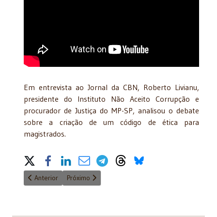
Em entrevista ao Jornal da CBN, Roberto Livianu,
presidente do Instituto Não Aceito Corrupção e
procurador de Justiça do MP-SP, analisou o debate
sobre a criação de um código de ética para
magistrados.
Share on Social Media
Artigo anterior: O STF vive uma crise e precisa de um código de
Próximo artigo: Michel Temer: 'Quanto antes acabar
Anterior
Próximo