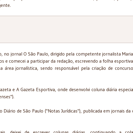
gente.
o, no jornal O São Paulo, dirigido pela competente jornalista Maria
os e comecei a participar da redação, escrevendo a folha esportiv
 área jornalística, sendo responsável pela criação de concurs
azeta e A Gazeta Esportiva, onde desenvolvi coluna diária especia
enses").
o Diário de São Paulo ("Notas Jurídicas"), publicada em jornais da 
ais, deixei de escrever colunas diárias, continuando a col