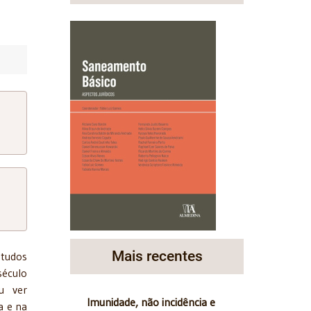
Mais recentes
studos
século
eu ver
Imunidade, não incidência e
a e na