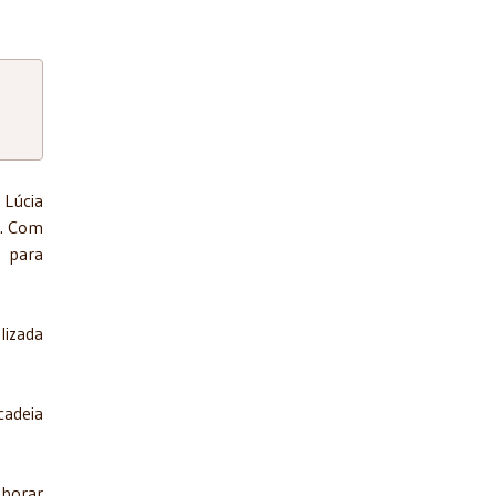
 Lúcia
a. Com
o para
lizada
cadeia
aborar