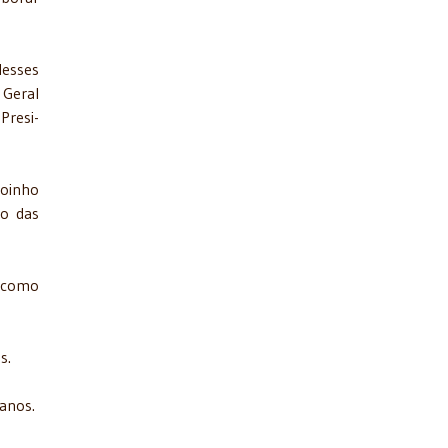
Nesses
 Geral
Presi­
Moinho
to das
m como
s.
 anos.