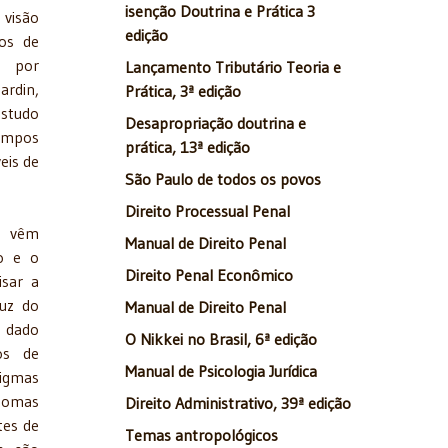
isenção Doutrina e Prática 3
visão
edição
ros de
, por
Lançamento Tributário Teoria e
ardin,
Prática, 3ª edição
studo
Desapropriação doutrina e
campos
prática, 13ª edição
eis de
São Paulo de todos os povos
Direito Processual Penal
e vêm
Manual de Direito Penal
o e o
Direito Penal Econômico
isar a
luz do
Manual de Direito Penal
 dado
O Nikkei no Brasil, 6ª edição
os de
Manual de Psicologia Jurídica
igmas
Thomas
Direito Administrativo, 39ª edição
tes de
Temas antropológicos