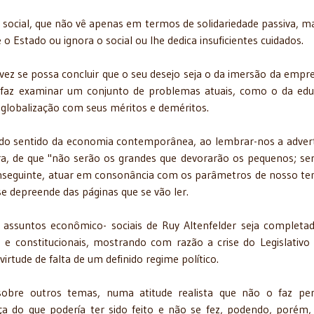
 social, que não vê apenas em termos de solidariedade passiva, m
e o Estado ou ignora o social ou lhe dedica insuficientes cuidados.
vez se possa concluir que o seu desejo seja o da imersão da empr
 faz examinar um conjunto de problemas atuais, como o da ed
 globalização com seus méritos e deméritos.
 do sentido da econo­mia contemporânea, ao lembrar-nos a adver
ra, de que "não serão os grandes que devorarão os pequenos; se
conseguinte, atuar em consonância com os parâmetros de nosso t
se depreende das páginas que se vão ler.
assuntos econômico- sociais de Ruy Altenfelder seja completa
 e constitucionais, mostrando com razão a crise do Legislativ
irtude de falta de um definido regime político.
sobre outros temas, numa atitude realista que não o faz pe
a do que podería ter sido feito e não se fez, podendo, porém,