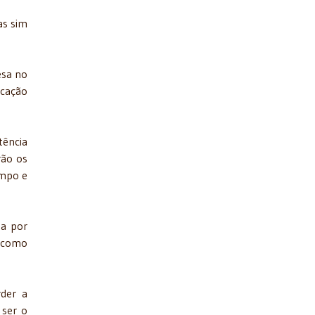
as sim
esa no
ucação
tência
rão os
empo e
da por
o como
rder a
 ser o