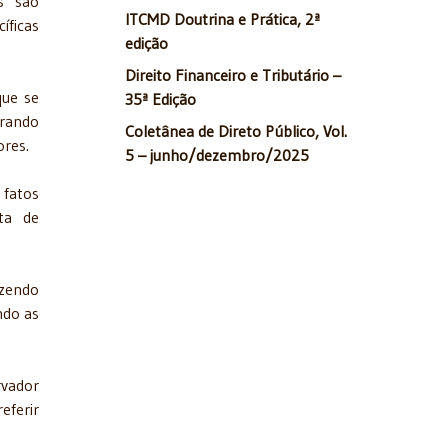
os são
ITCMD Doutrina e Prática, 2ª
íficas
edição
Direito Financeiro e Tributário –
que se
35ª Edição
urando
Coletânea de Direto Público, Vol.
ores.
5 – junho/dezembro/2025
 fatos
ta de
azendo
ndo as
rvador
eferir