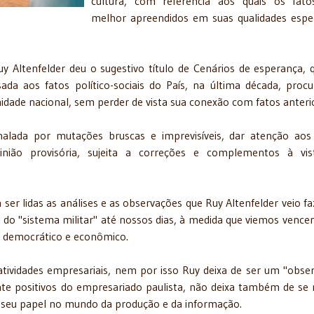
cultura, com referência aos quais os fat
melhor apreendidos em suas qualidades espec
 Altenfelder deu o sugestivo título de Cenários de esperança, 
ada aos fatos político-sociais do País, na última década, proc
ida­de nacional, sem perder de vista sua conexão com fatos anteri
alada por mutações bruscas e imprevisíveis, dar atenção aos
nião provisória, sujeita a correções e complementos à vis
ser lidas as análises e as observações que Ruy Altenfelder veio f
m do "sistema militar" até nossos dias, à medida que viemos vence
o democrático e econômico.
tividades empresariais, nem por isso Ruy deixa de ser um "obse
te positivos do empresariado paulista, não deixa também de se r
e seu papel no mundo da produção e da informação.