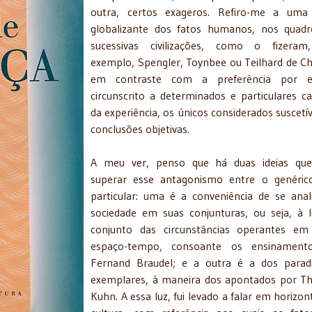
outra, certos exageros. Refiro-me a uma 
globalizante dos fatos humanos, nos quad
sucessivas civilizações, como o fizeram
exemplo, Spengler, Toynbee ou Teilhard de Ch
em contraste com a preferência por e
circunscrito a determinados e particulares 
da experiência, os únicos considerados suscetív
conclusões objetivas.
A meu ver, penso que há duas ideias qu
superar esse antagonismo entre o genéric
particular: uma é a conveniência de se anal
sociedade em suas conjunturas, ou seja, à 
conjunto das circunstâncias operantes em
espaço-tempo, consoante os ensinament
Fernand Braudel; e a outra é a dos parad
exemplares, à maneira dos apontados por 
Kuhn. A essa luz, fui levado a falar em horizon