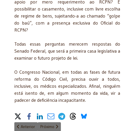
apoio por mero requerimento ao RCPN? E
possibilitar o casamento, inclusive com livre escolha
de regime de bens, sujeitando-a ao chamado “golpe
do baú”, com a presença exclusiva do Oficial do
RCPN?
Todas essas perguntas merecem respostas do
Senado Federal, que será a primeira casa legislativa a
examinar o futuro projeto de lei.
O Congresso Nacional, em todas as fases de futura
reforma do Código Civil, precisa ouvir a todos,
inclusive, os médicos especializados. Afinal, ninguém
está isento de, em algum momento da vida, vir a
padecer de deficiência incapacitante.
Share on Social Media
Artigo anterior: Divórcio extrajudicial com filhos menores
Próximo artigo: O amigo Antônio Delfim Netto
Anterior
Próximo