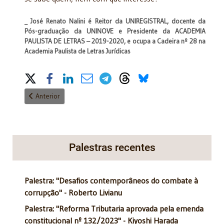
_
José Renato Nalin
i é Reitor da UNIREGISTRAL, docente da
Pós-graduação da UNINOVE e Presidente da ACADEMIA
PAULISTA DE LETRAS – 2019-2020, e ocupa a Cadeira nº 28 na
Academia Paulista de Letras Jurídicas
Share on Social Media
Artigo anterior: A desimportância da ética
Anterior
Palestras recentes
Palestra: "Desafios contemporâneos do combate à
corrupção" - Roberto Livianu
Palestra: "Reforma Tributaria aprovada pela emenda
constitucional nº 132/2023" - Kiyoshi Harada