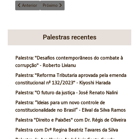
Artigo anterior: A proposta de celibato na reforma do Código Civ
Próximo artigo: Arapongagem na abin paralela
Anterior
Próximo
Palestras recentes
Palestra: "Desafios contemporâneos do combate à
corrupção" - Roberto Livianu
Palestra: "Reforma Tributaria aprovada pela emenda
constitucional nº 132/2023" - Kiyoshi Harada
Palestra: "O futuro da justiça - José Renato Nalini
Palestra: “Ideias para um novo controle de
constitucionalidade no Brasil” - Elival da Silva Ramos
Palestra "Direito e Paixões" com Dr. Régis de Oliveira
Palestra com Drª Regina Beatriz Tavares da Silva